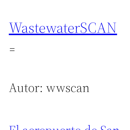
Saltar
al
WastewaterSCAN
contenido
Autor:
wwscan