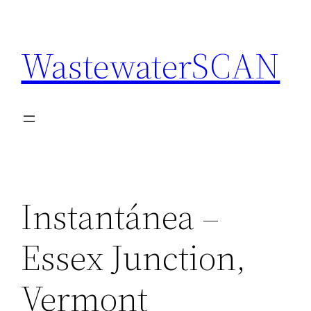
Saltar
al
WastewaterSCAN
contenido
Instantánea –
Essex Junction,
Vermont