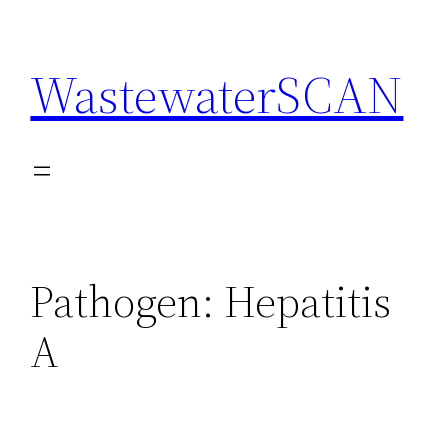
Saltar
al
WastewaterSCAN
contenido
Pathogen:
Hepatitis
A