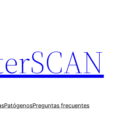
terSCAN
as
Patógenos
Preguntas frecuentes