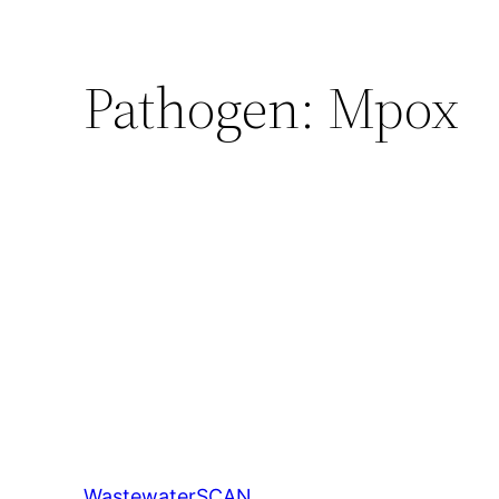
Pathogen:
Mpox
WastewaterSCAN